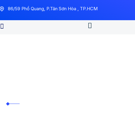
86/59 Phổ Quang, P.Tân Sơn Hòa , TP.HCM
Hệ Thống Camera, Wifi, Ac
Control
Trung Tín ITS
>
Hệ thống camera, wifi,
access control