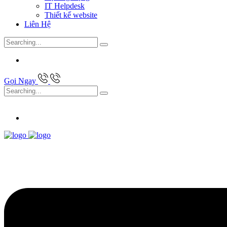
IT Helpdesk
Thiết kế website
Liên Hệ
Search
for:
Gọi Ngay
Search
for: