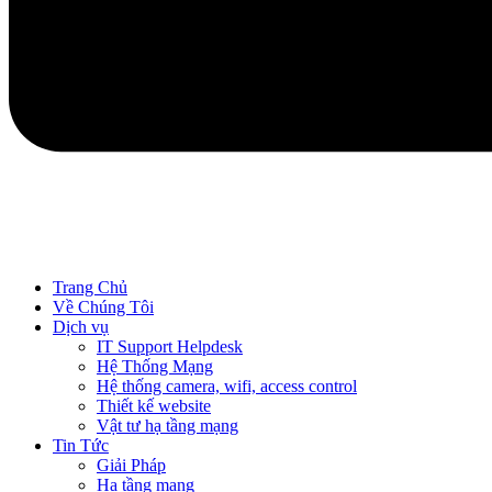
Trang Chủ
Về Chúng Tôi
Dịch vụ
IT Support Helpdesk
Hệ Thống Mạng
Hệ thống camera, wifi, access control
Thiết kế website
Vật tư hạ tầng mạng
Tin Tức
Giải Pháp
Hạ tầng mạng