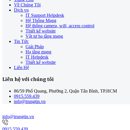
Về Chúng Tôi
Dịch vụ
IT Support Helpdesk
Hệ Thống Mạng
Hệ thống camera, wifi, access control
Thiết kế website
Vật tư hạ tầng mạng
Tin Tức
Giải Pháp
Hạ tầng mạng
IT Helpdesk
Thiết kế website
Liên Hệ
Liên hệ với chúng tôi
86/59 Phổ Quang, Phường 2, Quận Tân Bình, TP.HCM
0915.559.439
info@trungtin.vn
info@trungtin.vn
0915.559.439