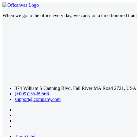
When we go to the office every day, we carry on a time-honored traditi
374 William S Canning Blvd, Fall River MA Road 2721, USA
(+009)155-69566
support@company.com
Trang Chủ