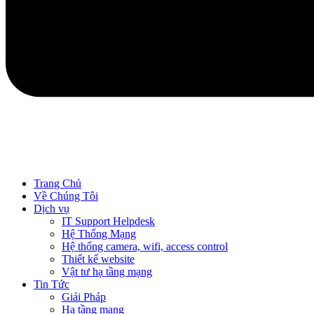
Trang Chủ
Về Chúng Tôi
Dịch vụ
IT Support Helpdesk
Hệ Thống Mạng
Hệ thống camera, wifi, access control
Thiết kế website
Vật tư hạ tầng mạng
Tin Tức
Giải Pháp
Hạ tầng mạng