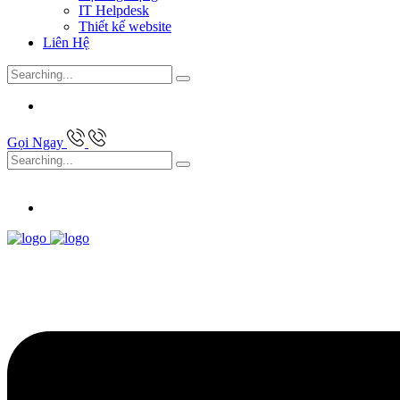
IT Helpdesk
Thiết kế website
Liên Hệ
Search
for:
Gọi Ngay
Search
for: