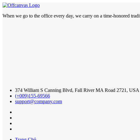
When we go to the office every day, we carry on a time-honored traditi
374 William S Canning Blvd, Fall River MA Road 2721, USA
(+009)155-69566
support@company.com
Trang Chủ