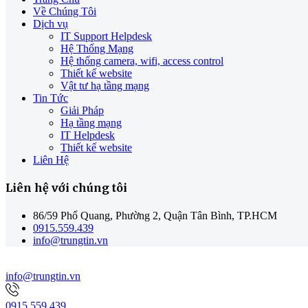
Về Chúng Tôi
Dịch vụ
IT Support Helpdesk
Hệ Thống Mạng
Hệ thống camera, wifi, access control
Thiết kế website
Vật tư hạ tầng mạng
Tin Tức
Giải Pháp
Hạ tầng mạng
IT Helpdesk
Thiết kế website
Liên Hệ
Liên hệ với chúng tôi
86/59 Phổ Quang, Phường 2, Quận Tân Bình, TP.HCM
0915.559.439
info@trungtin.vn
info@trungtin.vn
0915.559.439