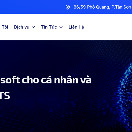
86/59 Phổ Quang, P.Tân Sơ
 Tôi
Dịch vụ
Tin Tức
Liên Hệ
soft cho cá nhân và
ITS