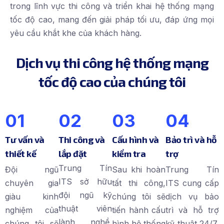
trong lĩnh vực thi công và triển khai hệ thống mạng
tốc độ cao, mang đến giải pháp tối ưu, đáp ứng mọi
yêu cầu khắt khe của khách hàng.
Dịch vụ thi công hệ thống mạng
tốc độ cao của chúng tôi
01
02
03
04
Tư vấn và
Thi công và
Cấu hình và
Bảo trì và hỗ
thiết kế
lắp đặt
kiểm tra
trợ
Trung Tín
Đội ngũ
Sau khi hoàn
Trung Tín
ITS sở hữu
chuyên gia
tất thi công,
ITS cung cấp
đội ngũ kỹ
giàu kinh
chúng tôi sẽ
dịch vụ bảo
thuật viên
nghiệm của
tiến hành cấu
trì và hỗ trợ
lành nghề,
chúng tôi sẽ
hình hệ thống
kỹ thuật 24/7,