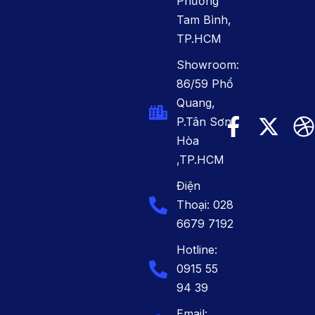
Phường
Tam Bình,
TP.HCM
Showroom:
86/59 Phổ
Quang,
P.Tân Sơn
Hòa
,TP.HCM
Điện
Thoại: 028
6679 7192
Hotline:
0915 55
94 39
Email: