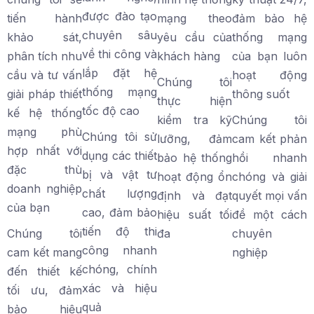
được đào tạo
tiến hành
mạng theo
đảm bảo hệ
chuyên sâu
khảo sát,
yêu cầu của
thống mạng
về thi công và
phân tích nhu
khách hàng
của bạn luôn
lắp đặt hệ
cầu và tư vấn
hoạt động
Chúng tôi
thống mạng
giải pháp thiết
thông suốt
thực hiện
tốc độ cao
kế hệ thống
kiểm tra kỹ
Chúng tôi
mạng phù
Chúng tôi sử
lưỡng, đảm
cam kết phản
hợp nhất với
dụng các thiết
bảo hệ thống
hồi nhanh
đặc thù
bị và vật tư
hoạt động ổn
chóng và giải
doanh nghiệp
chất lượng
định và đạt
quyết mọi vấn
của bạn
cao, đảm bảo
hiệu suất tối
đề một cách
tiến độ thi
Chúng tôi
đa
chuyên
công nhanh
cam kết mang
nghiệp
chóng, chính
đến thiết kế
xác và hiệu
tối ưu, đảm
quả
bảo hiệu