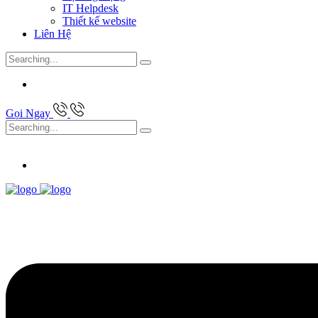
IT Helpdesk
Thiết kế website
Liên Hệ
Search
for:
Gọi Ngay
Search
for: