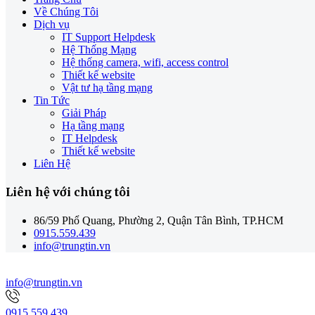
Về Chúng Tôi
Dịch vụ
IT Support Helpdesk
Hệ Thống Mạng
Hệ thống camera, wifi, access control
Thiết kế website
Vật tư hạ tầng mạng
Tin Tức
Giải Pháp
Hạ tầng mạng
IT Helpdesk
Thiết kế website
Liên Hệ
Liên hệ với chúng tôi
86/59 Phổ Quang, Phường 2, Quận Tân Bình, TP.HCM
0915.559.439
info@trungtin.vn
info@trungtin.vn
0915.559.439