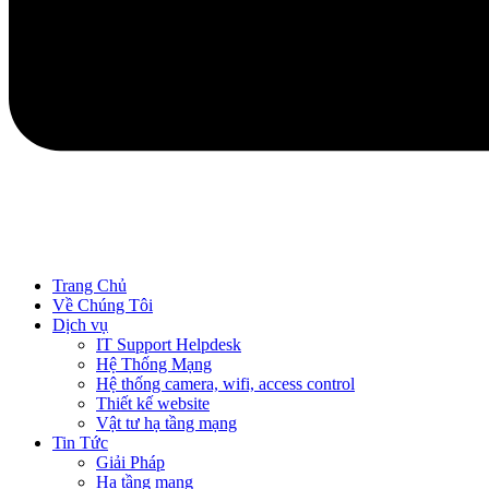
Trang Chủ
Về Chúng Tôi
Dịch vụ
IT Support Helpdesk
Hệ Thống Mạng
Hệ thống camera, wifi, access control
Thiết kế website
Vật tư hạ tầng mạng
Tin Tức
Giải Pháp
Hạ tầng mạng