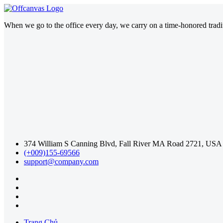
When we go to the office every day, we carry on a time-honored traditi
374 William S Canning Blvd, Fall River MA Road 2721, USA
(+009)155-69566
support@company.com
Trang Chủ