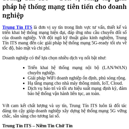
pháp hệ thống mạng tiên tiến cho doanh
nghiệp
Trung Tín ITS
là đơn vị uy tín trong lĩnh vực tư vấn, thiết kế và
triển khai hệ thống mạng hiện đại, đáp ứng nhu cầu chuyển đổi số
của doanh nghiệp. Với đội ngũ kỹ thuật giàu kinh nghiệm, Trung
Tín ITS mang đến các giải pháp hệ thống mạng 5G-ready tối ưu về
tốc độ, bảo mật và chi phí.
Doanh nghiệp có thể lựa chọn nhiều dịch vụ nổi bật như:
Triển khai hệ thống mạng nội bộ (LAN/WAN)
chuyên nghiệp.
Giải pháp WiFi doanh nghiệp ổn định, phủ sóng rộng.
Hạ tầng mạng cho nhà máy thông minh, IoT, Cloud.
Dịch vụ bảo trì và tối ưu hiệu suất mạng định kỳ, đảm
bảo hệ thống vận hành liên tục, an toàn.
Với cam kết chất lượng và uy tín, Trung Tín ITS luôn là đối tác
đáng tin cậy giúp doanh nghiệp xây dựng hệ thống mạng 5G vững
chắc, sẵn sàng cho tương lai số.
Trung Tín ITS – Niềm Tin Chữ Tín