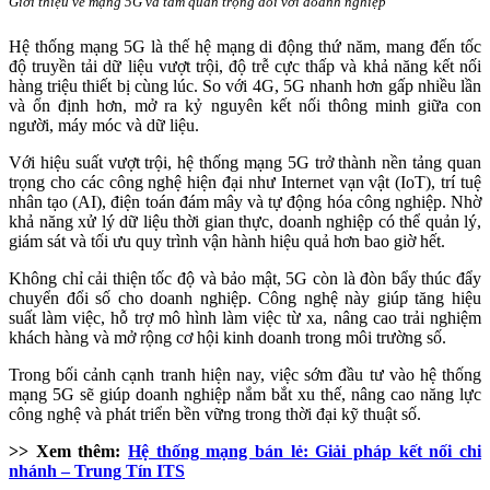
Giới thiệu về mạng 5G và tầm quan trọng đối với doanh nghiệp
Hệ thống mạng 5G là thế hệ mạng di động thứ năm, mang đến tốc
độ truyền tải dữ liệu vượt trội, độ trễ cực thấp và khả năng kết nối
hàng triệu thiết bị cùng lúc. So với 4G, 5G nhanh hơn gấp nhiều lần
và ổn định hơn, mở ra kỷ nguyên kết nối thông minh giữa con
người, máy móc và dữ liệu.
Với hiệu suất vượt trội, hệ thống mạng 5G trở thành nền tảng quan
trọng cho các công nghệ hiện đại như Internet vạn vật (IoT), trí tuệ
nhân tạo (AI), điện toán đám mây và tự động hóa công nghiệp. Nhờ
khả năng xử lý dữ liệu thời gian thực, doanh nghiệp có thể quản lý,
giám sát và tối ưu quy trình vận hành hiệu quả hơn bao giờ hết.
Không chỉ cải thiện tốc độ và bảo mật, 5G còn là đòn bẩy thúc đẩy
chuyển đổi số cho doanh nghiệp. Công nghệ này giúp tăng hiệu
suất làm việc, hỗ trợ mô hình làm việc từ xa, nâng cao trải nghiệm
khách hàng và mở rộng cơ hội kinh doanh trong môi trường số.
Trong bối cảnh cạnh tranh hiện nay, việc sớm đầu tư vào hệ thống
mạng 5G sẽ giúp doanh nghiệp nắm bắt xu thế, nâng cao năng lực
công nghệ và phát triển bền vững trong thời đại kỹ thuật số.
>> Xem thêm:
Hệ thống mạng bán lẻ: Giải pháp kết nối chi
nhánh – Trung Tín ITS