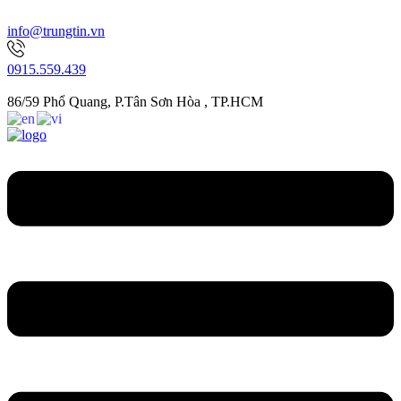
info@trungtin.vn
0915.559.439
86/59 Phổ Quang, P.Tân Sơn Hòa , TP.HCM