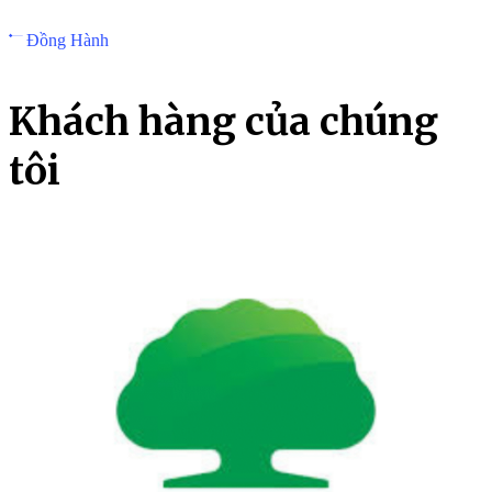
Đồng Hành
K
h
á
c
h
h
à
n
g
c
ủ
a
c
h
ú
n
g
t
ô
i