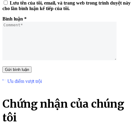
Lưu tên của tôi, email, và trang web trong trình duyệt này
cho lần bình luận kế tiếp của tôi.
Bình luận
*
Ưu điểm vượt trội
C
h
ứ
n
g
n
h
ậ
n
c
ủ
a
c
h
ú
n
g
t
ô
i