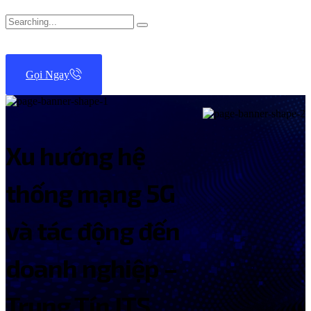
Search
for:
Gọi Ngay
Xu hướng hệ
thống mạng 5G
và tác động đến
doanh nghiệp –
Trung Tín ITS