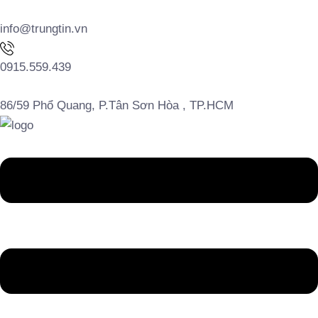
info@trungtin.vn
0915.559.439
86/59 Phổ Quang, P.Tân Sơn Hòa , TP.HCM