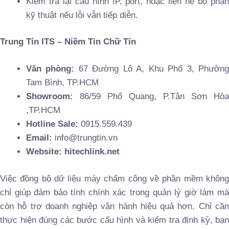
Kiểm tra lại cấu hình IP, port, hoặc liên hệ bộ phận
kỹ thuật nếu lỗi vẫn tiếp diễn.
Trung Tín ITS – Niềm Tin Chữ Tín
Văn phòng:
67 Đường Lô A, Khu Phố 3, Phườn
Tam Bình, TP.HCM
Showroom:
86/59 Phổ Quang, P.Tân Sơn Hòa
,TP.HCM
Hotline Sale:
0915.559.439
Email:
info@trungtin.vn
Website:
hitechlink.net
Việc đồng bộ dữ liệu máy chấm công về phần mềm không
chỉ giúp đảm bảo tính chính xác trong quản lý giờ làm mà
còn hỗ trợ doanh nghiệp vận hành hiệu quả hơn. Chỉ cần
thực hiện đúng các bước cấu hình và kiểm tra định kỳ, bạn