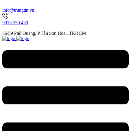
info@trungtin.vn
0915.559.439
86/59 Phổ Quang, P.Tân Sơn Hòa , TP.HCM