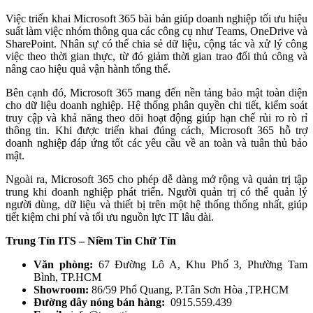
Việc triển khai Microsoft 365 bài bản giúp doanh nghiệp tối ưu hiệu
suất làm việc nhóm thông qua các công cụ như Teams, OneDrive và
SharePoint. Nhân sự có thể chia sẻ dữ liệu, cộng tác và xử lý công
việc theo thời gian thực, từ đó giảm thời gian trao đổi thủ công và
nâng cao hiệu quả vận hành tổng thể.
Bên cạnh đó, Microsoft 365 mang đến nền tảng bảo mật toàn diện
cho dữ liệu doanh nghiệp. Hệ thống phân quyền chi tiết, kiểm soát
truy cập và khả năng theo dõi hoạt động giúp hạn chế rủi ro rò rỉ
thông tin. Khi được triển khai đúng cách, Microsoft 365 hỗ trợ
doanh nghiệp đáp ứng tốt các yêu cầu về an toàn và tuân thủ bảo
mật.
Ngoài ra, Microsoft 365 cho phép dễ dàng mở rộng và quản trị tập
trung khi doanh nghiệp phát triển. Người quản trị có thể quản lý
người dùng, dữ liệu và thiết bị trên một hệ thống thống nhất, giúp
tiết kiệm chi phí và tối ưu nguồn lực IT lâu dài.
Trung Tín ITS – Niềm Tin Chữ Tín
Văn phòng:
67 Đường Lô A, Khu Phố 3, Phường Tam
Bình, TP.HCM
Showroom:
86/59 Phổ Quang, P.Tân Sơn Hòa ,TP.HCM
Đường dây nóng bán hàng:
0915.559.439