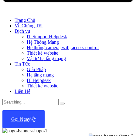
Trang Chủ
Về Chúng Tôi
Dịch vụ
IT Support Helpdesk
Hệ Thống Mạng
Hệ thống camera, wifi, access control
Thiết kế website
Vật tư hạ tầng mạng
Tin Tức
Giải Pháp
Hạ tầng mạng
IT Helpdesk
Thiết kế website
Liên Hệ
Search
for:
Gọi Ngay