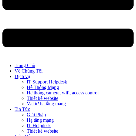
Trang Chủ
Về Chúng Tôi
Dịch vụ
IT Support Helpdesk
Hệ Thống Mạng
Hệ thống camera, wifi, access control
Thiết kế website
Vật tư hạ tầng mạng
Tin Tức
Giải Pháp
Hạ tầng mạng
IT Helpdesk
Thiết kế website