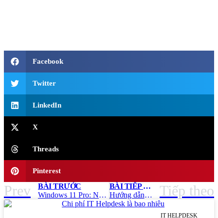
Facebook
Twitter
LinkedIn
X
Threads
Pinterest
BÀI TRƯỚC
BÀI TIẾP THEO
Prev
Tiếp theo
Windows 11 Pro: Những tính năng quan trọng dành cho dân văn phòng – Trung Tín ITS
Hướng dẫn kích hoạt bản quyền Microsoft 365 – Trung Tín ITS
IT HELPDESK