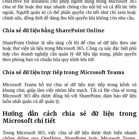
OneDrive for Business cho phép người dùng trong Microsoft 365
chia sẻ file hoặc thư mục nhanh chóng cho nội bộ và cả đối tác bên
ngoài. Người quản trị có thể phân quyền chi tiết như chỉ xem hoặc
chỉnh sửa, đồng thời dễ dàng thu hồi quyền khi không còn nhu cầu.
Chia sẻ dữ liệu bằng SharePoint Online
SharePoint Online là nền tảng cốt lõi để chia sẻ dữ liệu theo site
hoặc thư viện tài liệu trong Microsoft 365. Công cụ này đặc biệt phù
hợp cho doanh nghiệp cần quản lý dữ liệu tập trung, phân quyền
theo phòng ban và chuẩn hóa quy trình lưu trữ.
Chia sẻ dữ liệu trực tiếp trong Microsoft Teams
Microsoft Teams hỗ trợ chia sẻ dữ liệu trực tiếp trong kênh và
khung chat, giúp làm việc nhóm liền mạch. Tất cả file chia sẻ trong
Microsoft 365 đều được đồng bộ với SharePoint, đảm bảo dữ liệu
luôn nhất quán và dễ quản lý.
Hướng dẫn cách chia sẻ dữ liệu trong
Microsoft chi tiết
Trong Microsoft 365, việc chia sẻ dữ liệu được thực hiện nhanh
chóng thông qua OneDrive, SharePoint hoặc Microsoft Teams.