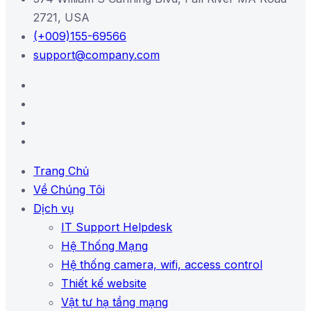
2721, USA
(+009)155-69566
support@company.com
Trang Chủ
Về Chúng Tôi
Dịch vụ
IT Support Helpdesk
Hệ Thống Mạng
Hệ thống camera, wifi, access control
Thiết kế website
Vật tư hạ tầng mạng