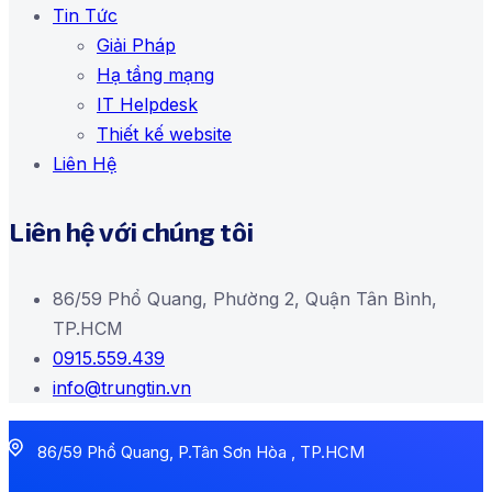
Tin Tức
Giải Pháp
Hạ tầng mạng
IT Helpdesk
Thiết kế website
Liên Hệ
Liên hệ với chúng tôi
86/59 Phổ Quang, Phường 2, Quận Tân Bình,
TP.HCM
0915.559.439
info@trungtin.vn
86/59 Phổ Quang, P.Tân Sơn Hòa , TP.HCM