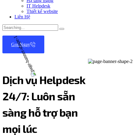
Hạ tầng mạng
IT Helpdesk
Thiết kế website
Liên Hệ
Search
for:
Gọi Ngay
Dịch vụ Helpdesk
24/7: Luôn sẵn
sàng hỗ trợ bạn
mọi lúc