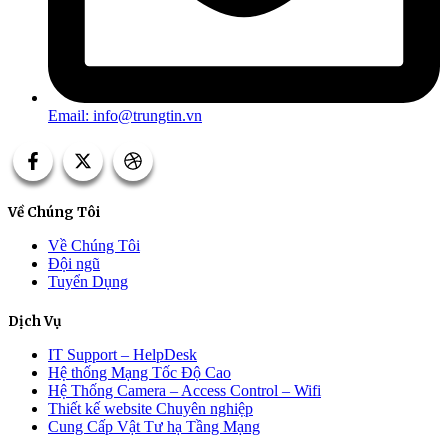
Email: info@trungtin.vn
Về Chúng Tôi
Về Chúng Tôi
Đội ngũ
Tuyển Dụng
Dịch Vụ
IT Support – HelpDesk
Hệ thống Mạng Tốc Độ Cao
Hệ Thống Camera – Access Control – Wifi
Thiết kế website Chuyên nghiệp
Cung Cấp Vật Tư hạ Tầng Mạng