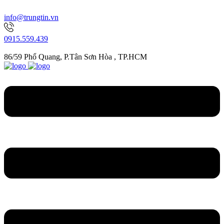
info@trungtin.vn
0915.559.439
86/59 Phổ Quang, P.Tân Sơn Hòa , TP.HCM