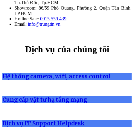
Tp.Thủ Đức, Tp.HCM
Showroom: 86/59 Phổ Quang, Phường 2, Quận Tân Bình,
TP.HCM
Hotline Sale:
0915.559.439
Email:
info@trungtin.vn
Dịch vụ của chúng tôi
Hệ thống camera, wifi, access control
Cung cấp vật tư hạ tầng mạng
Dịch vụ IT Support Helpdesk