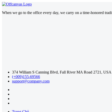
When we go to the office every day, we carry on a time-honored traditi
374 William S Canning Blvd, Fall River MA Road 2721, USA
(+009)155-69566
support@company.com
Trang Chủ