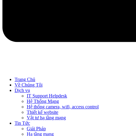
Trang Chủ
Về Chúng Tôi
Dịch vụ
IT Support Helpdesk
Hệ Thống Mạng
Hệ thống camera, wifi, access control
Thiết kế website
Vật tư hạ tầng mạng
Tin Tức
Giải Pháp
Hạ tầng mạng