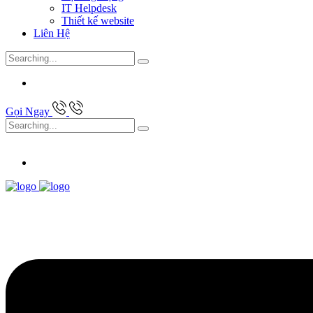
IT Helpdesk
Thiết kế website
Liên Hệ
Search
for:
Gọi Ngay
Search
for: