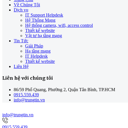
Về Chúng Tôi
Dịch vụ
IT Support Helpdesk
Hệ Thống Mạng
Hệ thống camera, wifi, access control
Thiết kế website
Vật tư hạ tầng mạng
Tin Tức
Giải Pháp
Hạ tầng mạng
IT Helpdesk
Thiết kế website
Liên Hệ
Liên hệ với chúng tôi
86/59 Phổ Quang, Phường 2, Quận Tân Bình, TP.HCM
0915.559.439
info@trungtin.vn
info@trungtin.vn
0915.559.439