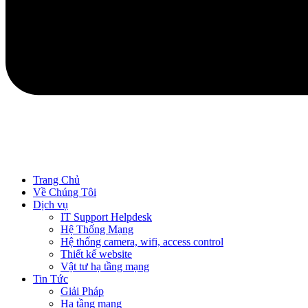
Trang Chủ
Về Chúng Tôi
Dịch vụ
IT Support Helpdesk
Hệ Thống Mạng
Hệ thống camera, wifi, access control
Thiết kế website
Vật tư hạ tầng mạng
Tin Tức
Giải Pháp
Hạ tầng mạng