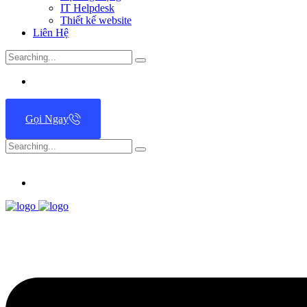
IT Helpdesk
Thiết kế website
Liên Hệ
Search
for:
Gọi Ngay
Search
for: