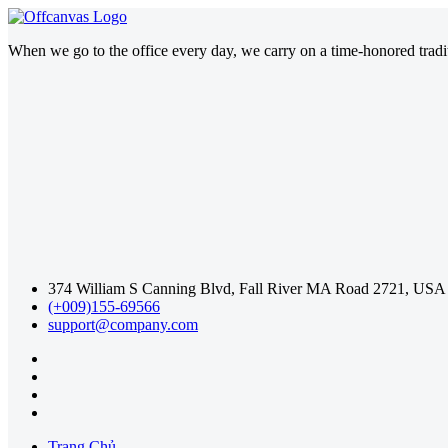
When we go to the office every day, we carry on a time-honored traditi
374 William S Canning Blvd, Fall River MA Road 2721, USA
(+009)155-69566
support@company.com
Trang Chủ