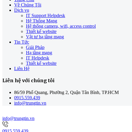
Về Chúng Tôi
Dịch vụ
IT Support Helpdesk
Hệ Thống Mạng
Hệ thống camera, wifi, access control
Thiết kế website
Vật tư hạ tầng mạng
Tin Tức
Giải Pháp
Hạ tầng mạng
IT Helpdesk
Thiết kế website
Liên Hệ
Liên hệ với chúng tôi
86/59 Phổ Quang, Phường 2, Quận Tân Bình, TP.HCM
0915.559.439
info@trungtin.vn
info@trungtin.vn
0915.559.439