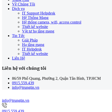
Về Chúng Tôi
Dịch vụ
IT Support Helpdesk
Hệ Thống Mạng
Hệ thống camera, wifi, access control
Thiết kế website
Vật tư hạ tầng mạng
Tin Tức
Giải Pháp
Hạ tầng mạng
IT Helpdesk
Thiết kế website
Liên Hệ
Liên hệ với chúng tôi
86/59 Phổ Quang, Phường 2, Quận Tân Bình, TP.HCM
0915.559.439
info@trungtin.vn
info@trungtin.vn
0915.559.439