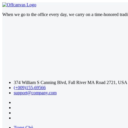
When we go to the office every day, we carry on a time-honored traditi
374 William S Canning Blvd, Fall River MA Road 2721, USA
(+009)155-69566
support@company.com
Trang Chủ