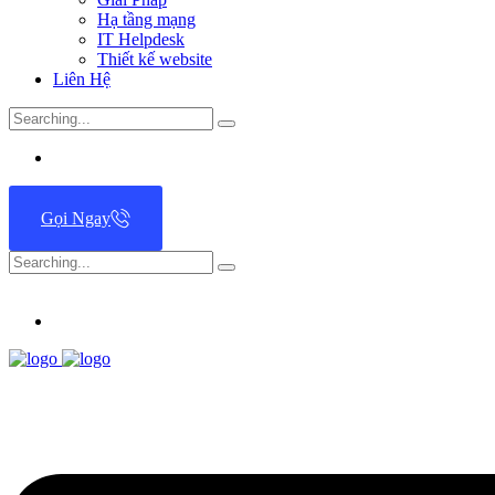
Hạ tầng mạng
IT Helpdesk
Thiết kế website
Liên Hệ
Search
for:
Gọi Ngay
Search
for: