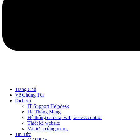
Trang Chủ
Về Chúng Tôi
Dịch vụ
IT Support Helpdesk
Hệ Thống Mạng
Hệ thống camera, wifi, access control
Thiết kế website
Vật tư hạ tầng mạng
Tin Tức
Giải Pháp