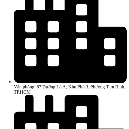
Văn phòng: 67 Đường Lô A, Khu Phố 3, Phường Tam Bình,
TP.HCM