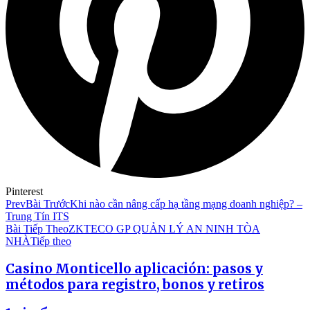
Pinterest
Prev
Bài Trước
Khi nào cần nâng cấp hạ tầng mạng doanh nghiệp? –
Trung Tín ITS
Bài Tiếp Theo
ZKTECO GP QUẢN LÝ AN NINH TÒA
NHÀ
Tiếp theo
Casino Monticello aplicación: pasos y
métodos para registro, bonos y retiros