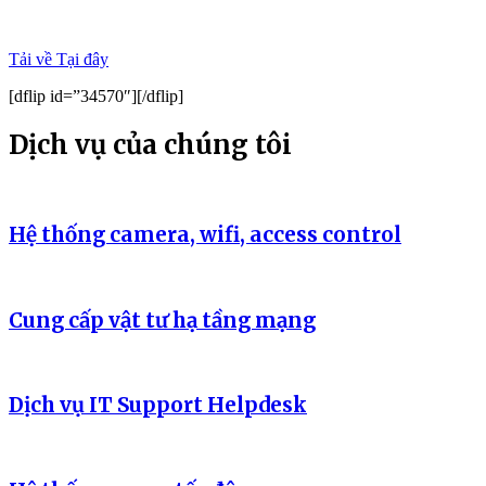
07/07/2025
Giải Pháp
Tải về Tại đây
[dflip id=”34570″][/dflip]
Dịch vụ của chúng tôi
Hệ thống camera, wifi, access control
Cung cấp vật tư hạ tầng mạng
Dịch vụ IT Support Helpdesk