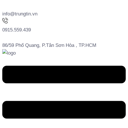
info@trungtin.vn
0915.559.439
86/59 Phổ Quang, P.Tân Sơn Hòa , TP.HCM