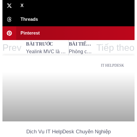
X
Threads
Pinterest
BÀI TRƯỚC
BÀI TIẾP THEO
Prev
Tiếp theo
Yealink MVC là gì? Giải pháp phòng họp Teams chuyên nghiệp – Trung Tín ITS
Phòng chống xâm nhập trong hệ thống mạng doanh nghiệp – Trung Tín ITS
IT HELPDESK
Dịch Vụ IT HelpDesk Chuyên Nghiệp