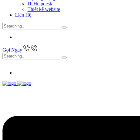
IT Helpdesk
Thiết kế website
Liên Hệ
Search
for:
Gọi Ngay
Search
for: