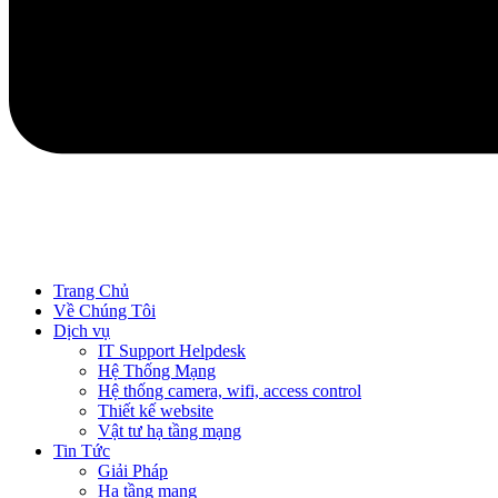
Trang Chủ
Về Chúng Tôi
Dịch vụ
IT Support Helpdesk
Hệ Thống Mạng
Hệ thống camera, wifi, access control
Thiết kế website
Vật tư hạ tầng mạng
Tin Tức
Giải Pháp
Hạ tầng mạng