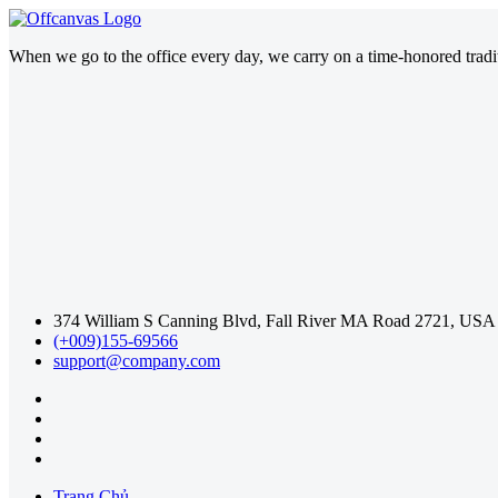
When we go to the office every day, we carry on a time-honored traditi
374 William S Canning Blvd, Fall River MA Road 2721, USA
(+009)155-69566
support@company.com
Trang Chủ