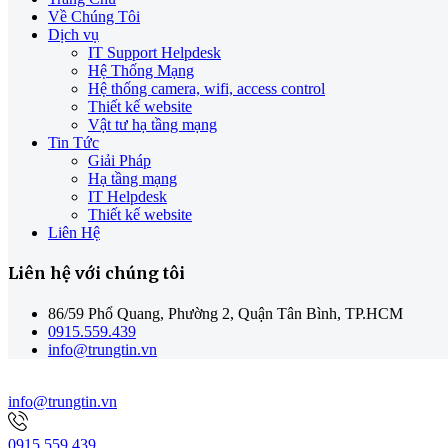
Về Chúng Tôi
Dịch vụ
IT Support Helpdesk
Hệ Thống Mạng
Hệ thống camera, wifi, access control
Thiết kế website
Vật tư hạ tầng mạng
Tin Tức
Giải Pháp
Hạ tầng mạng
IT Helpdesk
Thiết kế website
Liên Hệ
Liên hệ với chúng tôi
86/59 Phổ Quang, Phường 2, Quận Tân Bình, TP.HCM
0915.559.439
info@trungtin.vn
info@trungtin.vn
0915.559.439