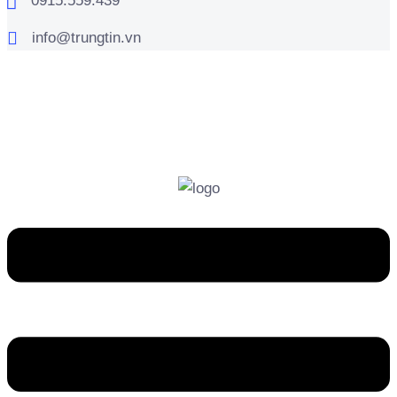
0915.559.439
info@trungtin.vn
info@trungtin.vn
0915.559.439
86/59 Phổ Quang, P.Tân Sơn Hòa , TP.HCM