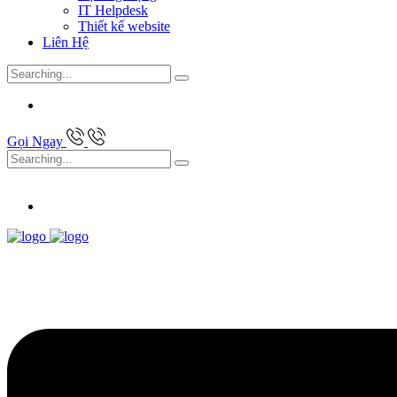
IT Helpdesk
Thiết kế website
Liên Hệ
Search
for:
Gọi Ngay
Search
for: