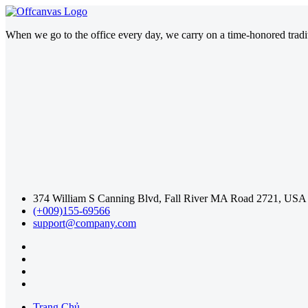
When we go to the office every day, we carry on a time-honored traditi
374 William S Canning Blvd, Fall River MA Road 2721, USA
(+009)155-69566
support@company.com
Trang Chủ