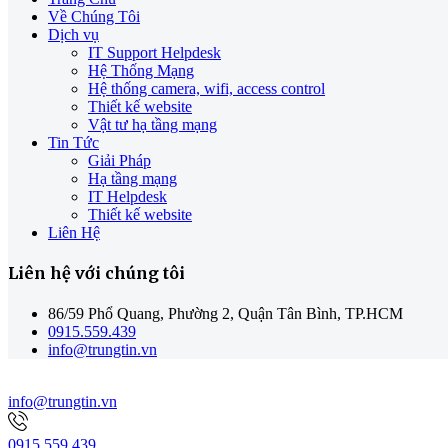
Về Chúng Tôi
Dịch vụ
IT Support Helpdesk
Hệ Thống Mạng
Hệ thống camera, wifi, access control
Thiết kế website
Vật tư hạ tầng mạng
Tin Tức
Giải Pháp
Hạ tầng mạng
IT Helpdesk
Thiết kế website
Liên Hệ
Liên hệ với chúng tôi
86/59 Phổ Quang, Phường 2, Quận Tân Bình, TP.HCM
0915.559.439
info@trungtin.vn
info@trungtin.vn
0915.559.439