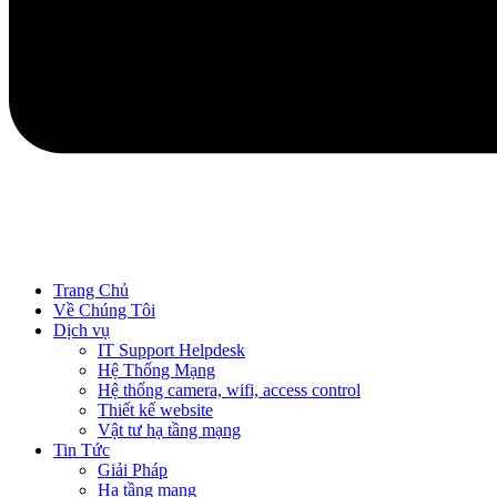
Trang Chủ
Về Chúng Tôi
Dịch vụ
IT Support Helpdesk
Hệ Thống Mạng
Hệ thống camera, wifi, access control
Thiết kế website
Vật tư hạ tầng mạng
Tin Tức
Giải Pháp
Hạ tầng mạng