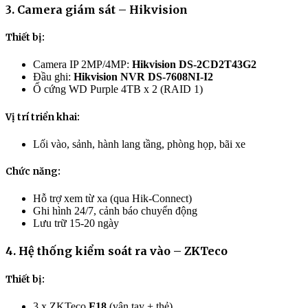
3. Camera giám sát – Hikvision
Thiết bị:
Camera IP 2MP/4MP:
Hikvision DS-2CD2T43G2
Đầu ghi:
Hikvision NVR DS-7608NI-I2
Ổ cứng WD Purple 4TB x 2 (RAID 1)
Vị trí triển khai:
Lối vào, sảnh, hành lang tầng, phòng họp, bãi xe
Chức năng:
Hỗ trợ xem từ xa (qua Hik-Connect)
Ghi hình 24/7, cảnh báo chuyển động
Lưu trữ 15-20 ngày
4. Hệ thống kiểm soát ra vào – ZKTeco
Thiết bị:
3 x ZKTeco
F18
(vân tay + thẻ)