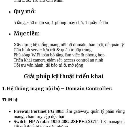
Thủ Đức, TP. Hồ Chí Minh
Quy mô:
5 tầng, ~50 nhân sự, 1 phòng máy chủ, 1 quầy lễ tân
Mục tiêu:
Xây dựng hệ thống mạng nội bộ domain, bảo mật, dễ quản lý
Cấu hình server lưu trữ & quản trị tập trung
Phủ sóng WiFi toàn bộ tầng làm việc & phòng họp
Triển khai camera giám sát, access control an ninh
Tối ưu vận hành, dễ bảo trì & mở rộng
Giải pháp kỹ thuật triển khai
1. Hệ thống mạng nội bộ – Domain Controller:
Thiết bị:
Firewall Fortinet FG-80E
: làm gateway, quản lý phân vùng
mạng, chặn truy cập độc hại
Switch HP Aruba 1950 48G-2SFP+-2XGT
: L3 managed,
kết nối thiết bị toàn văn phòng