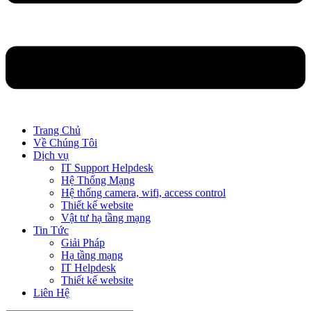
Trang Chủ
Về Chúng Tôi
Dịch vụ
IT Support Helpdesk
Hệ Thống Mạng
Hệ thống camera, wifi, access control
Thiết kế website
Vật tư hạ tầng mạng
Tin Tức
Giải Pháp
Hạ tầng mạng
IT Helpdesk
Thiết kế website
Liên Hệ