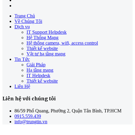
Trang Chủ
Về Chúng Tôi
Dịch vụ
IT Support Helpdesk
Hệ Thống Mạng
Hệ thống camera, wifi, access control
Thiết kế website
Vật tư hạ tầng mạng
Tin Tức
Giải Pháp
Hạ tầng mạng
IT Helpdesk
Thiết kế website
Liên Hệ
Liên hệ với chúng tôi
86/59 Phổ Quang, Phường 2, Quận Tân Bình, TP.HCM
0915.559.439
info@trungtin.vn