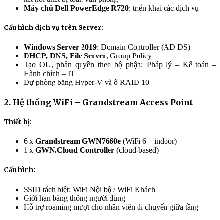
Máy chủ Dell PowerEdge R720
: triển khai các dịch vụ
Cấu hình dịch vụ trên Server:
Windows Server 2019
: Domain Controller (AD DS)
DHCP, DNS, File Server
, Group Policy
Tạo OU, phân quyền theo bộ phận: Pháp lý – Kế toán –
Hành chính – IT
Dự phòng bằng Hyper-V và ổ RAID 10
2. Hệ thống WiFi – Grandstream Access Point
Thiết bị:
6 x
Grandstream GWN7660e
(WiFi 6 – indoor)
1 x
GWN.Cloud Controller
(cloud-based)
Cấu hình:
SSID tách biệt: WiFi Nội bộ / WiFi Khách
Giới hạn băng thông người dùng
Hỗ trợ roaming mượt cho nhân viên di chuyển giữa tầng