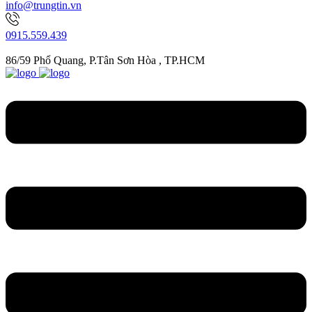
info@trungtin.vn
0915.559.439
86/59 Phổ Quang, P.Tân Sơn Hòa , TP.HCM