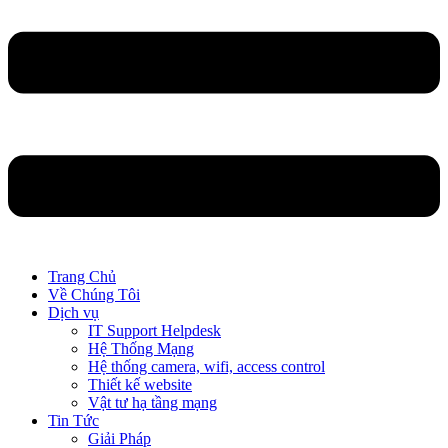
Trang Chủ
Về Chúng Tôi
Dịch vụ
IT Support Helpdesk
Hệ Thống Mạng
Hệ thống camera, wifi, access control
Thiết kế website
Vật tư hạ tầng mạng
Tin Tức
Giải Pháp