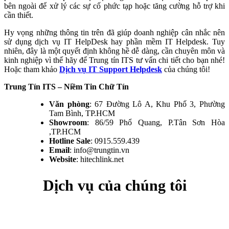
bên ngoài để xử lý các sự cố phức tạp hoặc tăng cường hỗ trợ khi
cần thiết.
Hy vọng những thông tin trên đã giúp doanh nghiệp cân nhắc nên
sử dụng dịch vụ IT HelpDesk hay phần mềm IT Helpdesk. Tuy
nhiên, đây là một quyết định không hề dễ dàng, cần chuyên môn và
kinh nghiệp vì thế hãy để Trung tín ITS tư vấn chi tiết cho bạn nhé!
Hoặc tham khảo
Dịch vụ IT Support Helpdesk
của chúng tôi!
Trung Tín ITS – Niềm Tin Chữ Tín
Văn phòng
: 67 Đường Lô A, Khu Phố 3, Phường
Tam Bình, TP.HCM
Showroom
: 86/59 Phổ Quang, P.Tân Sơn Hòa
,TP.HCM
Hotline Sale
: 0915.559.439
Email
: info@trungtin.vn
Website
: hitechlink.net
Dịch vụ của chúng tôi