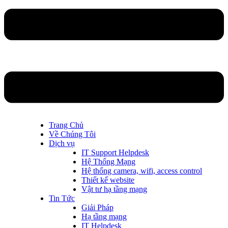
Trang Chủ
Về Chúng Tôi
Dịch vụ
IT Support Helpdesk
Hệ Thống Mạng
Hệ thống camera, wifi, access control
Thiết kế website
Vật tư hạ tầng mạng
Tin Tức
Giải Pháp
Hạ tầng mạng
IT Helpdesk