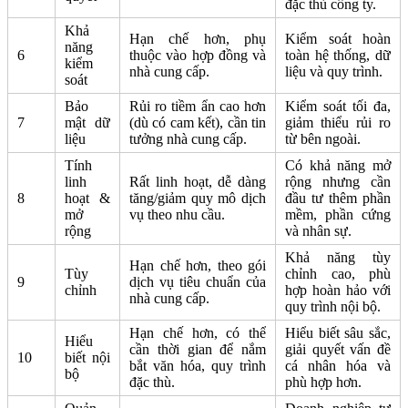
đặc thù công ty.
Khả
Hạn chế hơn, phụ
Kiểm soát hoàn
năng
6
thuộc vào hợp đồng và
toàn hệ thống, dữ
kiểm
nhà cung cấp.
liệu và quy trình.
soát
Bảo
Rủi ro tiềm ẩn cao hơn
Kiểm soát tối đa,
7
mật dữ
(dù có cam kết), cần tin
giảm thiểu rủi ro
liệu
tưởng nhà cung cấp.
từ bên ngoài.
Tính
Có khả năng mở
linh
Rất linh hoạt, dễ dàng
rộng nhưng cần
8
hoạt &
tăng/giảm quy mô dịch
đầu tư thêm phần
mở
vụ theo nhu cầu.
mềm, phần cứng
rộng
và nhân sự.
Khả năng tùy
Hạn chế hơn, theo gói
Tùy
chỉnh cao, phù
9
dịch vụ tiêu chuẩn của
chỉnh
hợp hoàn hảo với
nhà cung cấp.
quy trình nội bộ.
Hạn chế hơn, có thể
Hiểu biết sâu sắc,
Hiểu
cần thời gian để nắm
giải quyết vấn đề
10
biết nội
bắt văn hóa, quy trình
cá nhân hóa và
bộ
đặc thù.
phù hợp hơn.