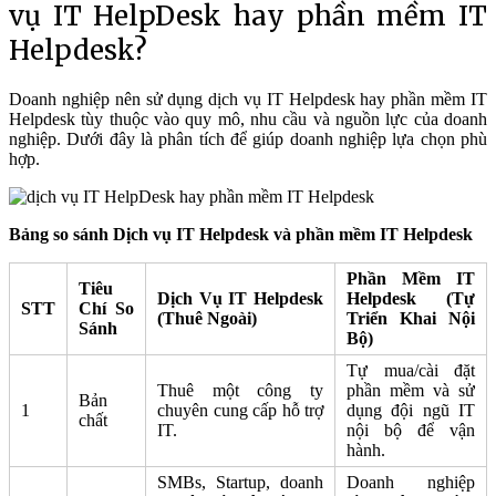
vụ IT HelpDesk hay phần mềm IT
Helpdesk?
Doanh nghiệp nên sử dụng dịch vụ IT Helpdesk hay phần mềm IT
Helpdesk tùy thuộc vào quy mô, nhu cầu và nguồn lực của doanh
nghiệp. Dưới đây là phân tích để giúp doanh nghiệp lựa chọn phù
hợp.
Bảng so sánh Dịch vụ IT Helpdesk và phần mềm IT Helpdesk
Phần Mềm IT
Tiêu
Dịch Vụ IT Helpdesk
Helpdesk (Tự
STT
Chí So
(Thuê Ngoài)
Triển Khai Nội
Sánh
Bộ)
Tự mua/cài đặt
Thuê một công ty
phần mềm và sử
Bản
1
chuyên cung cấp hỗ trợ
dụng đội ngũ IT
chất
IT.
nội bộ để vận
hành.
SMBs, Startup, doanh
Doanh nghiệp