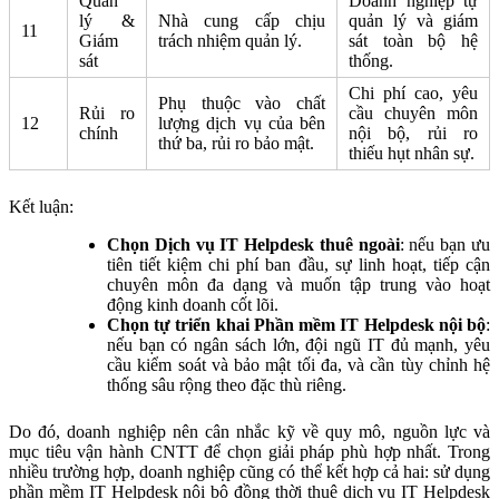
Quản
Doanh nghiệp tự
lý &
Nhà cung cấp chịu
quản lý và giám
11
Giám
trách nhiệm quản lý.
sát toàn bộ hệ
sát
thống.
Chi phí cao, yêu
Phụ thuộc vào chất
Rủi ro
cầu chuyên môn
12
lượng dịch vụ của bên
chính
nội bộ, rủi ro
thứ ba, rủi ro bảo mật.
thiếu hụt nhân sự.
Kết luận:
Chọn Dịch vụ IT Helpdesk thuê ngoài
: nếu bạn ưu
tiên tiết kiệm chi phí ban đầu, sự linh hoạt, tiếp cận
chuyên môn đa dạng và muốn tập trung vào hoạt
động kinh doanh cốt lõi.
Chọn tự triển khai Phần mềm IT Helpdesk nội bộ
:
nếu bạn có ngân sách lớn, đội ngũ IT đủ mạnh, yêu
cầu kiểm soát và bảo mật tối đa, và cần tùy chỉnh hệ
thống sâu rộng theo đặc thù riêng.
Do đó, doanh nghiệp nên cân nhắc kỹ về quy mô, nguồn lực và
mục tiêu vận hành CNTT để chọn giải pháp phù hợp nhất. Trong
nhiều trường hợp, doanh nghiệp cũng có thể kết hợp cả hai: sử dụng
phần mềm IT Helpdesk nội bộ đồng thời thuê dịch vụ IT Helpdesk