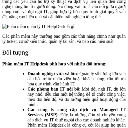
trung các yêu cầu hỗ trợ kỹ thuật và dịch vụ liên quan đến công
nghệ thông tin từ người dùng. Nó đóng vai trò là cầu nối giữa người
dùng cuối và đội ngũ IT, giúp hợp lý hóa quy trình giải quyết vấn
đề, nâng cao hiệu quả và cải thiện trải nghiệm tổng thể.
Các phần mềm này thường bao gồm các tính năng chính như quản
lý ticket, cơ sở kiến thức, quản lý tài sản, và báo cáo hiệu suất.
Đối tượng
Phần mềm IT Helpdesk phù hợp với nhiều đối tượng
:
Doanh nghiệp vừa và lớn
: Quản lý số lượng lớn yêu
cầu hỗ trợ từ nhân viên hoặc khách hàng, cần tối ưu
hóa quy trình vận hành IT.
Các phòng ban IT nội bộ
: Mọi đội ngũ IT, dù lớn
hay nhỏ, đều cần một hệ thống để tổ chức công việc,
theo dõi tiến độ, và đo lường hiệu quả hoạt động của
mình.
Các công ty cung cấp dịch vụ Managed IT
Services (MSP)
: Đây là những đơn vị chuyên cung
cấp dịch vụ IT thuê ngoài cho các doanh nghiệp khác.
Phần mềm Helpdesk là công cụ cốt lõi giúp họ quản