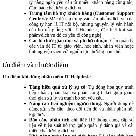
lý hàng ngàn yêu cầu từ nhiều khách hàng cùng lúc,
đảm bảo chất lượng dịch vụ.
Trung tâm hỗ trợ khách hàng (Customer Support
Centers)
: Mặc dù tập trung vào sản phẩm/dịch vụ của
công ty hơn là IT nội bộ, nhưng nguyên lý vận hành
của họ rất giống với IT Helpdesk, đặc biệt khi sản
phẩm/dịch vụ đó có yếu tố công nghệ.
Các tổ chức giáo dục và phi lợi nhuận
: Cần quản lý
các vấn đề IT từ giáo viên, học sinh, nhân viên hoặc
tình nguyện viên với nguồn lực thường hạn chế.
Ưu điểm và nhược điểm
Ưu điểm khi dùng phần mềm IT Helpdesk
:
Tăng hiệu quả xử lý sự cố
: Tự động hóa quy trình
tiếp nhận, phân loại và phân công ticket giúp giảm
thời gian xử lý và tránh bỏ sót yêu cầu.
Nâng cao trải nghiệm người dùng
: Người dùng dễ
dàng gửi yêu cầu, theo dõi tiến độ và nhận phản hồi
kịp thời.
Báo cáo, phân tích chi tiết
: Hệ thống cung cấp số
liệu về hiệu suất hỗ trợ, giúp quản lý đánh giá và cải
thiện chất lượng dịch vụ.