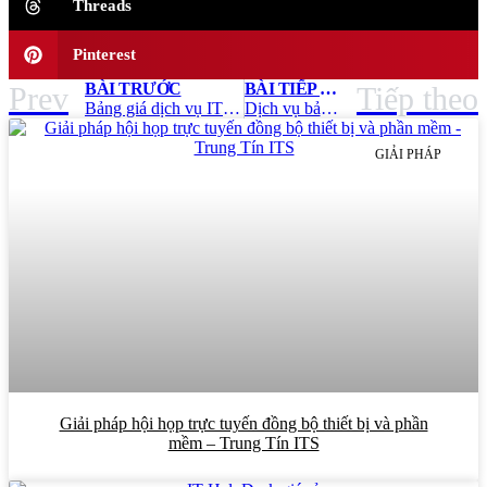
Threads
Pinterest
BÀI TRƯỚC
BÀI TIẾP THEO
Prev
Tiếp theo
Bảng giá dịch vụ IT HelpDesk cập nhật mới nhất – Trung Tín ITS
Dịch vụ bảo trì hạ tầng mạng chuyên nghiệp – Trung Tín ITS
GIẢI PHÁP
Giải pháp hội họp trực tuyến đồng bộ thiết bị và phần
mềm – Trung Tín ITS