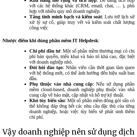
Khả năng mở rộng và tích hợp
: Dễ dàng tích hợp
với các hệ thống khác (CRM, email, chat, … ), phù
hợp với nhiều quy mô doanh nghiệp.
Tăng tính minh bạch và kiểm soát
: Lưu trữ lịch sử
xử lý sự cố, giúp truy vết và kiểm soát chất lượng
công việc
Nhược điểm khi dùng phần mềm IT Helpdesk
:
Chi phí đầu tư
: Một số phần mềm thương mại có chi
phí bản quyền, triển khai và bảo trì khá cao, đặc biệt
với doanh nghiệp nhỏ.
Đòi hỏi đào tạo
: Nhân viên cần thời gian làm quen
với hệ thống mới, có thể ảnh hưởng đến hiệu suất ban
đầu.
Phụ thuộc vào nhà cung cấp
: Nếu sử dụng phần
mềm cloud-based, doanh nghiệp phụ thuộc vào nhà
cung cấp về bảo mật, cập nhật và hỗ trợ kỹ thuật.
Khó tùy biến sâu
: Một số phần mềm đóng gói sẵn có
thể không đáp ứng hết các nhu cầu đặc thù của từng
doanh nghiệp, hoặc việc tùy biến sẽ phát sinh thêm
chi phí.
Vậy doanh nghiệp nên sử dụng dịch