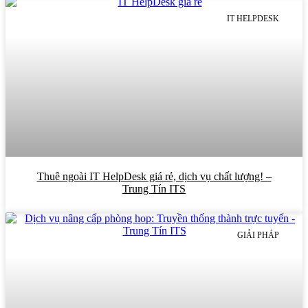
IT HELPDESK
Thuê ngoài IT HelpDesk giá rẻ, dịch vụ chất lượng! –
Trung Tín ITS
GIẢI PHÁP