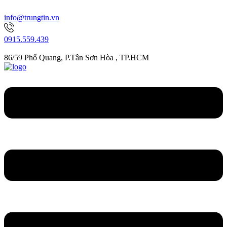
info@trungtin.vn
0915.559.439
86/59 Phổ Quang, P.Tân Sơn Hòa , TP.HCM