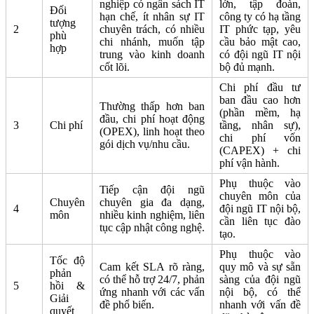
nghiệp có ngân sách IT
lớn, tập đoàn,
Đối
hạn chế, ít nhân sự IT
công ty có hạ tầng
tượng
2
chuyên trách, có nhiều
IT phức tạp, yêu
phù
chi nhánh, muốn tập
cầu bảo mật cao,
hợp
trung vào kinh doanh
có đội ngũ IT nội
cốt lõi.
bộ đủ mạnh.
Chi phí đầu tư
ban đầu cao hơn
Thường thấp hơn ban
(phần mềm, hạ
đầu, chi phí hoạt động
3
Chi phí
tầng, nhân sự),
(OPEX), linh hoạt theo
chi phí vốn
gói dịch vụ/nhu cầu.
(CAPEX) + chi
phí vận hành.
Phụ thuộc vào
Tiếp cận đội ngũ
chuyên môn của
Chuyên
chuyên gia đa dạng,
4
đội ngũ IT nội bộ,
môn
nhiều kinh nghiệm, liên
cần liên tục đào
tục cập nhật công nghệ.
tạo.
Phụ thuộc vào
Tốc độ
Cam kết SLA rõ ràng,
quy mô và sự sẵn
phản
có thể hỗ trợ 24/7, phản
sàng của đội ngũ
5
hồi &
ứng nhanh với các vấn
nội bộ, có thể
Giải
đề phổ biến.
nhanh với vấn đề
quyết