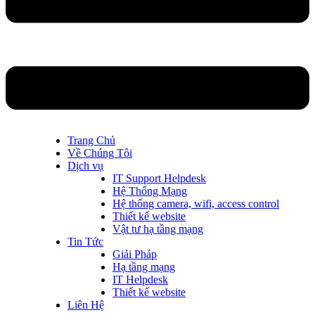
Trang Chủ
Về Chúng Tôi
Dịch vụ
IT Support Helpdesk
Hệ Thống Mạng
Hệ thống camera, wifi, access control
Thiết kế website
Vật tư hạ tầng mạng
Tin Tức
Giải Pháp
Hạ tầng mạng
IT Helpdesk
Thiết kế website
Liên Hệ