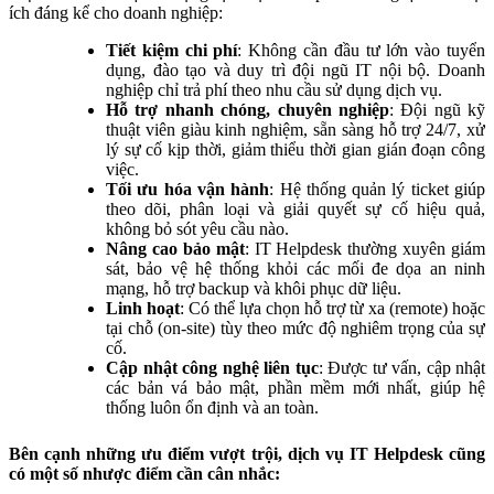
ích đáng kể cho doanh nghiệp:
Tiết kiệm chi phí
: Không cần đầu tư lớn vào tuyển
dụng, đào tạo và duy trì đội ngũ IT nội bộ. Doanh
nghiệp chỉ trả phí theo nhu cầu sử dụng dịch vụ.
Hỗ trợ nhanh chóng, chuyên nghiệp
: Đội ngũ kỹ
thuật viên giàu kinh nghiệm, sẵn sàng hỗ trợ 24/7, xử
lý sự cố kịp thời, giảm thiểu thời gian gián đoạn công
việc.
Tối ưu hóa vận hành
: Hệ thống quản lý ticket giúp
theo dõi, phân loại và giải quyết sự cố hiệu quả,
không bỏ sót yêu cầu nào.
Nâng cao bảo mật
: IT Helpdesk thường xuyên giám
sát, bảo vệ hệ thống khỏi các mối đe dọa an ninh
mạng, hỗ trợ backup và khôi phục dữ liệu.
Linh hoạt
: Có thể lựa chọn hỗ trợ từ xa (remote) hoặc
tại chỗ (on-site) tùy theo mức độ nghiêm trọng của sự
cố.
Cập nhật công nghệ liên tục
: Được tư vấn, cập nhật
các bản vá bảo mật, phần mềm mới nhất, giúp hệ
thống luôn ổn định và an toàn.
Bên cạnh những ưu điểm vượt trội, dịch vụ IT Helpdesk cũng
có một số nhược điểm cần cân nhắc: