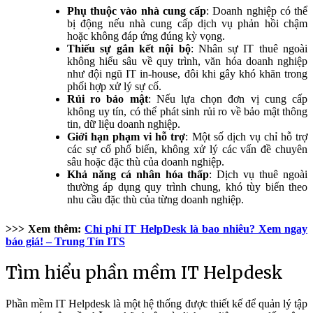
Phụ thuộc vào nhà cung cấp
: Doanh nghiệp có thể
bị động nếu nhà cung cấp dịch vụ phản hồi chậm
hoặc không đáp ứng đúng kỳ vọng.
Thiếu sự gắn kết nội bộ
: Nhân sự IT thuê ngoài
không hiểu sâu về quy trình, văn hóa doanh nghiệp
như đội ngũ IT in-house, đôi khi gây khó khăn trong
phối hợp xử lý sự cố.
Rủi ro bảo mật
: Nếu lựa chọn đơn vị cung cấp
không uy tín, có thể phát sinh rủi ro về bảo mật thông
tin, dữ liệu doanh nghiệp.
Giới hạn phạm vi hỗ trợ
: Một số dịch vụ chỉ hỗ trợ
các sự cố phổ biến, không xử lý các vấn đề chuyên
sâu hoặc đặc thù của doanh nghiệp.
Khả năng cá nhân hóa thấp
: Dịch vụ thuê ngoài
thường áp dụng quy trình chung, khó tùy biến theo
nhu cầu đặc thù của từng doanh nghiệp.
>>> Xem thêm:
Chi phí IT HelpDesk là bao nhiêu? Xem ngay
báo giá! – Trung Tín ITS
Tìm hiểu phần mềm IT Helpdesk
Phần mềm IT Helpdesk là một hệ thống được thiết kế để quản lý tập