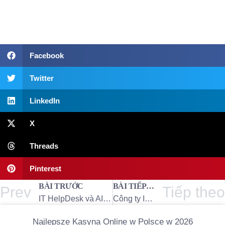
Facebook
Twitter
LinkedIn
X
Threads
Pinterest
BÀI TRƯỚC
BÀI TIẾP THEO
Prev
Tiếp theo
IT HelpDesk và AI – Công nghệ kết hợp đột phá – Trung Tín ITS
Công ty IT HelpDesk hàng đầu tại Việt Nam – Trung Tín ITS
Najlepsze Kasyna Online w Polsce w 2026