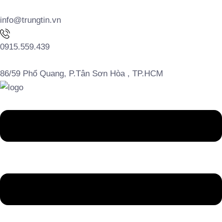
info@trungtin.vn
0915.559.439
86/59 Phổ Quang, P.Tân Sơn Hòa , TP.HCM