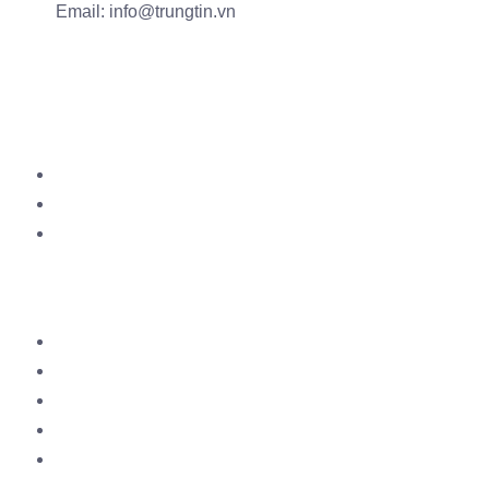
Email: info@trungtin.vn
Về Chúng Tôi
Về Chúng Tôi
Đội ngũ
Tuyển Dụng
Dịch Vụ
IT Support – HelpDesk
Hệ thống Mạng Tốc Độ Cao
Hệ Thống Camera – Access Control – Wifi
Thiết kế website Chuyên nghiệp
Cung Cấp Vật Tư hạ Tầng Mạng