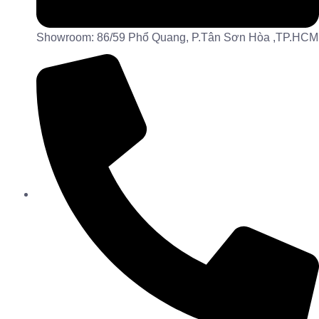
Showroom: 86/59 Phổ Quang, P.Tân Sơn Hòa ,TP.HCM