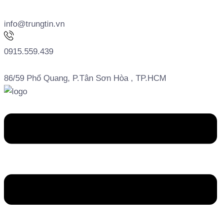
info@trungtin.vn
0915.559.439
86/59 Phổ Quang, P.Tân Sơn Hòa , TP.HCM