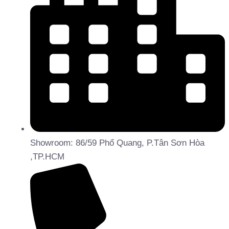
Showroom: 86/59 Phổ Quang, P.Tân Sơn Hòa
,TP.HCM